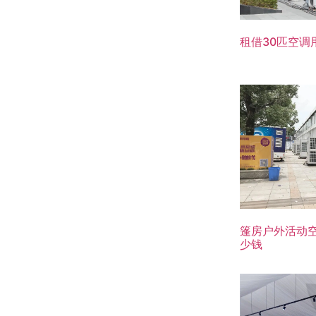
租借30匹空调
篷房户外活动
少钱