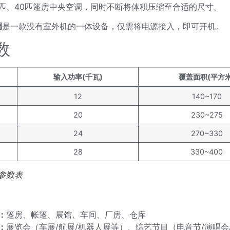
0匹、40匹篷房中央空调，同时不断将体积压缩至合适的尺寸。
调
是一款没有室外机的一体设备，仅需将电源接入，即可开机。
数
输入功率(千瓦)
覆盖面积(平方米
12
140~170
20
230~275
24
270~330
28
330~400
参数表
：
篷房、帐篷、展馆、车间、厂房、仓库
：
展览会（车展/航展/机器人展等）、综艺节目（电音节/演唱会