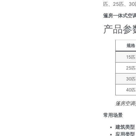
匹、25匹、3
篷房一体式空
产品参
规格
15匹
25匹
30匹
40匹
篷房空调
常用场景
建筑类型
应用类型