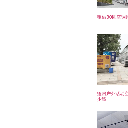
租借30匹空调
篷房户外活动
少钱