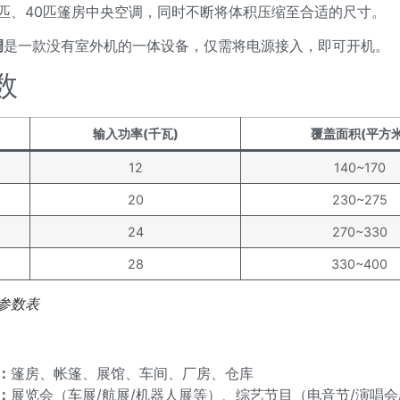
0匹、40匹篷房中央空调，同时不断将体积压缩至合适的尺寸。
调
是一款没有室外机的一体设备，仅需将电源接入，即可开机。
数
输入功率(千瓦)
覆盖面积(平方米
12
140~170
20
230~275
24
270~330
28
330~400
参数表
：
篷房、帐篷、展馆、车间、厂房、仓库
：
展览会（车展/航展/机器人展等）、综艺节目（电音节/演唱会