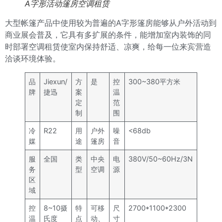
A字形活动篷房空调租赁
大型帐篷产品中使用较为普遍的A字形篷房能够从户外活动到
商业展会普及，它具有多扩展的条件，能增加室内装饰的同
时部署空调租赁使室内保持舒适、凉爽，给每一位来宾营造
洽谈环境体验。
品
Jiexun/
方
是
控
300~380平方米
牌
捷迅
案
温
定
范
制
围
冷
R22
用
户外
噪
<68db
媒
途
篷房
音
服
全国
类
中央
电
380V/50~60Hz/3N
务
型
空调
源
区
域
控
8~10摄
特
可移
尺
2700*1100*2300
温
氏度
点
动、
寸